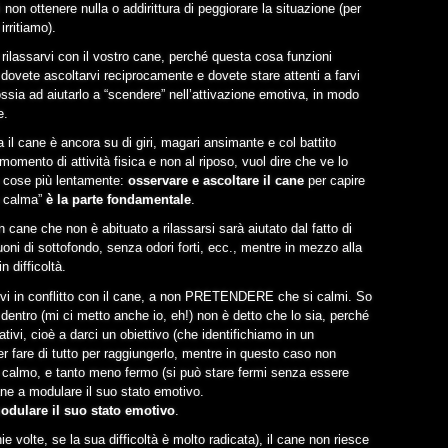
i non ottenere nulla o addirittura di peggiorare la situazione (per
irritiamo).
 rilassarvi con il vostro cane, perché questa cosa funzioni
 dovete ascoltarvi reciprocamente e dovete stare attenti a farvi
ossia ad aiutarlo a “scendere” nell’attivazione emotiva, in modo
e.
 il cane è ancora su di giri, magari ansimante e col battito
omento di attività fisica e non al riposo, vuol dire che ve lo
e cose più lentamente:
osservare e ascoltare il cane
per capire
a calma”
è la parte fondamentale
.
 cane che non è abituato a rilassarsi sarà aiutato dal fatto di
uoni di sottofondo, senza odori forti, ecc., mentre in mezzo alla
 difficoltà.
rvi in conflitto con il cane, a non PRETENDERE che si calmi. So
entro (mi ci metto anche io, eh!) non è detto che lo sia, perché
ivi, cioè a darci un obiettivo (che identifichiamo in un
er fare di tutto per raggiungerlo, mentre in questo caso non
e calmo, e tanto meno fermo (si può stare fermi senza essere
cane a modulare il suo stato emotivo.
 modulare il suo stato emotivo
.
ie volte, se la sua difficoltà è molto radicata), il cane non riesce