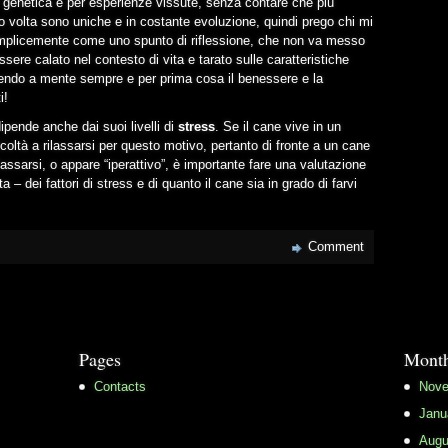
per genetica e per esperienze vissute, senza contare che più
loro volta sono uniche e in costante evoluzione, quindi prego chi mi
emplicemente come uno spunto di riflessione, che non va messo
ere calato nel contesto di vita e tarato sulle caratteristiche
enendo a mente sempre e per prima cosa il benessere e la
i!
dipende anche dai suoi livelli di
stress
. Se il cane vive in un
coltà a rilassarsi per questo motivo, pertanto di fronte a un cane
ilassarsi, o appare “iperattivo”, è importante fare una valutazione
 – dei fattori di stress e di quanto il cane sia in grado di farvi
Comment
Pages
Month
Contacts
Nove
Janu
Augu