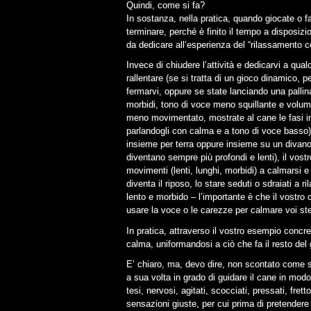
Quindi, come si fa?
In sostanza, nella pratica, quando giocate o fa
terminare, perché è finito il tempo a disposiz
da dedicare all’esperienza del “rilassamento c
Invece di chiudere l’attività e dedicarvi a qua
rallentare (se si tratta di un gioco dinamico, p
fermarvi, oppure se state lanciando una pallina
morbidi, tono di voce meno squillante e volume 
meno movimentato, mostrate al cane le fasi in
parlandogli con calma e a tono di voce basso) e
insieme per terra oppure insieme su un divano)
diventano sempre più profondi e lenti), il vost
movimenti (lenti, lunghi, morbidi) a calmarsi e 
diventa il riposo, lo stare seduti o sdraiati a ri
lento e morbido – l’importante è che il vostro
usare la voce o le carezze per calmare voi ste
In pratica, attraverso il vostro esempio concr
calma, uniformandosi a ciò che fa il resto del 
E’ chiaro, ma, devo dire, non scontato come se
a sua volta in grado di guidare il cane in modo
tesi, nervosi, agitati, scocciati, pressati, fre
sensazioni giuste, per cui prima di pretendere 