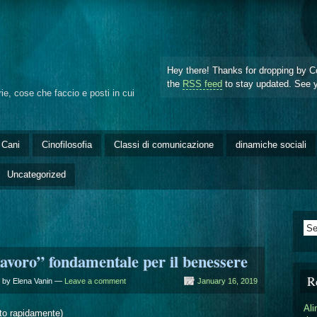
Hey there! Thanks for dropping by C
the
RSS feed
to stay updated. See 
arie, cose che faccio e posti in cui
Cani
Cinofilosofia
Classi di comunicazione
dinamiche sociali
Uncategorized
“lavoro” fondamentale per il benessere
R
by Elena Vanin —
Leave a comment
January 16, 2019
Ali
etto rapidamente)