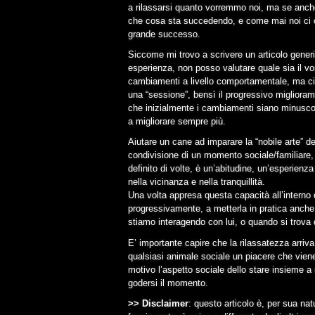
a rilassarsi quanto vorremmo noi, ma se anch
che cosa sta succedendo, e come mai noi ci c
grande successo.
Siccome mi trovo a scrivere un articolo gener
esperienza, non posso valutare quale sia il v
cambiamenti a livello comportamentale, ma ciò c
una “sessione”, bensì il progressivo migliorame
che inizialmente i cambiamenti siano minuscoli
a migliorare sempre più.
Aiutare un cane ad imparare la “nobile arte” del
condivisione di un momento sociale/familiare
definito di volte, è un’abitudine, un’esperien
nella vicinanza e nella tranquillità.
Una volta appresa questa capacità all’interno 
progressivamente, a metterla in pratica anch
stiamo interagendo con lui, o quando si trova 
E’ importante capire che la rilassatezza arri
qualsiasi animale sociale un piacere che vien
motivo l’aspetto sociale dello stare insieme a 
godersi il momento.
>> Disclaimer
: questo articolo è, per sua na