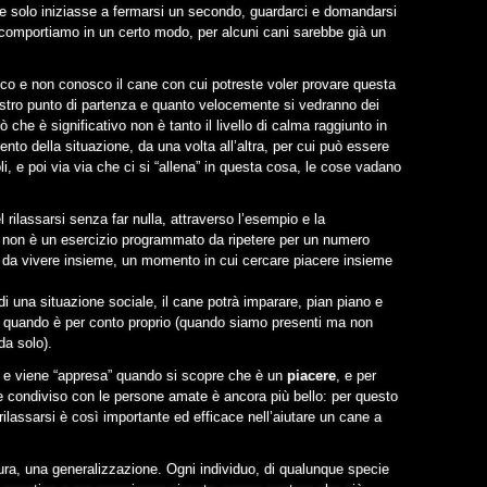
e solo iniziasse a fermarsi un secondo, guardarci e domandarsi
omportiamo in un certo modo, per alcuni cani sarebbe già un
ico e non conosco il cane con cui potreste voler provare questa
ostro punto di partenza e quanto velocemente si vedranno dei
he è significativo non è tanto il livello di calma raggiunto in
nto della situazione, da una volta all’altra, per cui può essere
, e poi via via che ci si “allena” in questa cosa, le cose vadano
 rilassarsi senza far nulla, attraverso l’esempio e la
, non è un esercizio programmato da ripetere per un numero
za da vivere insieme, un momento in cui cercare piacere insieme
di una situazione sociale, il cane potrà imparare, pian piano e
e quando è per conto proprio (quando siamo presenti ma non
da solo).
va e viene “appresa” quando si scopre che è un
piacere
, e per
e condiviso con le persone amate è ancora più bello: per questo
rilassarsi è così importante ed efficace nell’aiutare un cane a
tura, una generalizzazione. Ogni individuo, di qualunque specie