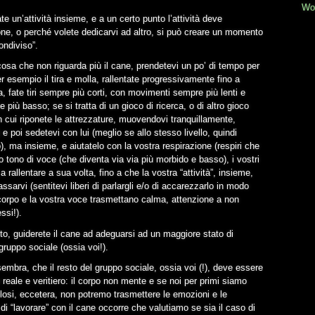
Wo
te un’attività insieme, e a un certo punto l’attività deve
ione, o perché volete dedicarvi ad altro, si può creare un momento
ondiviso”.
lcosa che non riguarda più il cane, prendetevi un po’ di tempo per
er esempio il tira e molla, rallentate progressivamente fino a
, fate tiri sempre più corti, con movimenti sempre più lenti e
più basso; se si tratta di un gioco di ricerca, o di altro gioco
 cui riponete le attrezzature, muovendovi tranquillamente,
 poi sedetevi con lui (meglio se allo stesso livello, quindi
, ma insieme, e aiutatelo con la vostra respirazione (respiri che
ro tono di voce (che diventa via via più morbido e basso), i vostri
a rallentare a sua volta, fino a che la vostra “attività”, insieme,
lassarvi (sentitevi liberi di parlargli e/o di accarezzarlo in modo
 corpo e la vostra voce trasmettano calma, attenzione a non
ssi!).
eto, guiderete il cane ad adeguarsi ad un maggiore stato di
gruppo sociale (ossia voi!).
mbra, che il resto del gruppo sociale, ossia voi (!), deve essere
 reale e veritiero: il corpo non mente e se noi per primi siamo
ttolosi, eccetera, non potremo trasmettere le emozioni e le
di “lavorare” con il cane occorre che valutiamo se sia il caso di