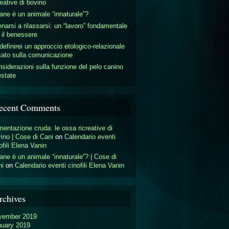
reative di bovino
cane è un animale “innaturale”?
enarsi a rilassarsi: un “lavoro” fondamentale
 il benessere
definirei un approccio etologico-relazionale
ato sulla comunicazione
siderazioni sulla funzione del pelo canino
estate
ecent Comments
mentazione cruda: le ossa ricreative di
ino | Cose di Cani
on
Calendario eventi
ofili Elena Vanin
cane è un animale “innaturale”? | Cose di
ni
on
Calendario eventi cinofili Elena Vanin
rchives
vember 2019
nuary 2019