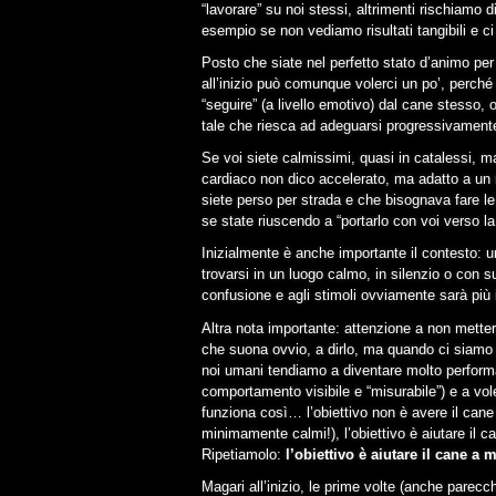
“lavorare” su noi stessi, altrimenti rischiamo d
esempio se non vediamo risultati tangibili e ci 
Posto che siate nel perfetto stato d’animo per
all’inizio può comunque volerci un po’, perché
“seguire” (a livello emotivo) dal cane stesso, 
tale che riesca ad adeguarsi progressivament
Se voi siete calmissimi, quasi in catalessi, ma
cardiaco non dico accelerato, ma adatto a un m
siete perso per strada e che bisognava fare l
se state riuscendo a “portarlo con voi verso l
Inizialmente è anche importante il contesto: un
trovarsi in un luogo calmo, in silenzio o con s
confusione e agli stimoli ovviamente sarà più in
Altra nota importante: attenzione a non mette
che suona ovvio, a dirlo, ma quando ci siamo d
noi umani tendiamo a diventare molto performat
comportamento visibile e “misurabile”) e a vol
funziona così… l’obiettivo non è avere il can
minimamente calmi!), l’obiettivo è aiutare il 
Ripetiamolo:
l’obiettivo è aiutare il cane a
Magari all’inizio, le prime volte (anche parecch