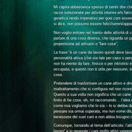
Mi capita abbastanza spesso di sentir dire che 
razze selezionate per attività intense e/o fati
genetica renda imperativo per quei cani essere 
si dice, non possono essere felici/sereni/appaga
Non voglio entrare nel merito delle attività di 
parlare di una cosa diversa, che riguarda un po
propensione ad attivarsi e “fare cose”.
La frase “è un cane da lavoro quindi deve lav
personalità attiva (che sia tale per caso o pe
non ha niente da fare, finisce o per intristirsi
occupata, e questo non è utile per nessuno, te
cose.
Pretendere di trasformare un cane attivo e di
maltrattamento che si configura nel non riconos
Questo a sua volta non significa che un cane
finito di far cose, eh, mi raccomando… l’idea
come mai vogliamo che lo sia – lo si debba dep
pensare sia ormai superata, ma non vorrei dilu
benessere dei suoi cani e non abbia bisogno di 
Comunque, tornando al tema dell’articolo: l’al
lavoro” e in generale i cani molto attivi vengo