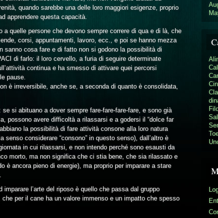
Au
erenità, quando sarebbe una delle loro maggiori esigenze, proprio
Ma
ta ad apprendere questa capacità.
mo a quelle persone che devono sempre correre di qua e di là, che
C
accende, corsi, appuntamenti, lavoro, ecc., e poi se hanno mezza
 sanno cosa fare e di fatto non si godono la possibilità di
 di farlo: il loro cervello, a furia di seguire determinate
Ali
Cal
ull’attività continua e ha smesso di attivare quei percorsi
Ca
 le pause.
Cin
n è irreversibile, anche se, a seconda di quanto è consolidata,
Cla
din
Fil
se si abituano a dover sempre fare-fare-fare-fare, e sono già
Sal
, possono avere difficoltà a rilassarsi e a godersi il “dolce far
Sem
bbiano la possibilità di fare attività consone alla loro natura
Toe
bia senso considerare “consono” in questo senso), dall’altro è
Un
ornata in cui rilassarsi, e non intendo perché sono esausti da
nco morto, ma non significa che ci stia bene, che sia rilassato e
o è ancora pieno di energie), ma proprio per imparare a stare
M
.
 imparare l’arte del riposo è quello che passa dal gruppo
Log
le, che per il cane ha un valore immenso e un impatto che spesso
En
Co