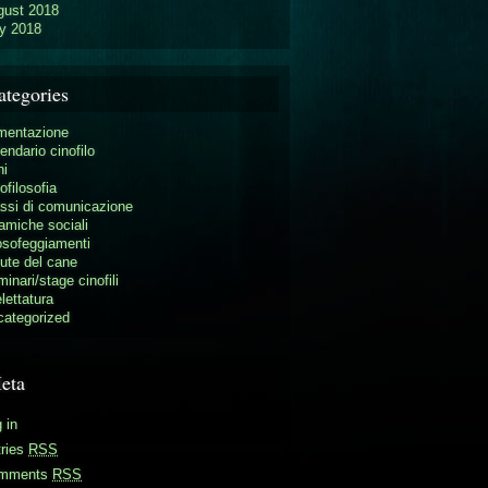
gust 2018
y 2018
ategories
mentazione
endario cinofilo
ni
ofilosofia
ssi di comunicazione
amiche sociali
osofeggiamenti
ute del cane
inari/stage cinofili
lettatura
categorized
eta
 in
tries
RSS
mments
RSS