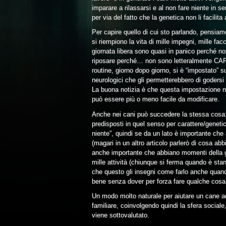
imparare a rilassarsi e al non fare niente in s
per via del fatto che la genetica non li facili
Per capire quello di cui sto parlando, pensia
si riempiono la vita di mille impegni, mille f
giornata libera sono quasi in panico perché non
riposare perché… non sono letteralmente CAPACI
routine, giorno dopo giorno, si è “impostato” s
neurologici che gli permetterebbero di godersi
La buona notizia è che questa impostazione no
può essere più o meno facile da modificare.
Anche nei cani può succedere la stessa cosa: 
predisposti in quel senso per carattere/genetica
niente”, quindi se da un lato è importante che a
(magari in un altro articolo parlerò di cosa ab
anche importante che abbiano momenti della gi
mille attività (chiunque si ferma quando è sta
che questo gli insegni come farlo anche quand
bene senza dover per forza fare qualche cosa
Un modo molto naturale per aiutare un cane ad
familiare, coinvolgendo quindi la sfera socia
viene sottovalutato.