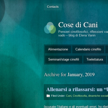
Contacts
Cose di Cani
Pensieri cinofilosofici, riflessioni v
vado – blog di Elena Vanin
Alimentazione
Calendario cinofilo
Seminari/stage cinofili
Toelettatura
Archive for
January, 2019
Allenarsi a rilassarsi: un 
Filed Under:
Cani
,
Cinofilosofia
,
dinamiche sociali
(scusate l’italiano e gli eventuali errori, ho ril