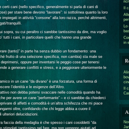
ric
certi cani (nello specifico, generalmente si parla di cani di
Il 
cose) per stare bene devono “lavorare”: si sottolinea quanto la loro
All
impiegati in attività “consone” alla loro razza, perché altrimenti,
per
ti/tranquilli.
Lo 
bas
cui sopra, su cui peraltro ci sarebbe tantissimo da dire, ma voglio
’ tutti i cani, in particolare quelli che hanno una grande
Con
in 
orare (tanto)” in parte ha senza dubbio un fondamento: una
rché frutto di una selezione specifica, non cambia) sta male se
R
 e deprimersi, oppure per inventarsi le peggio cose per tenersi
nde a generare conflitti e stress, e a peggiorare ulteriormente le
Ali
bov
namico in un cane “da divano” è una forzatura, una forma di
cin
cere l’identità e le esigenze dell’Altro.
Il 
 attivo non debba potersi svaccare nelle comodità quando ha
Ca
 che per avere un cane “performante” – e ci sarebbe da chiederci
rivare di affetti e comodità è un’altra schifezza che mi piace
ngarmi oltre, confidando che chi legge abbia a cuore il
A
ulteriori delucidazioni.
No
tra faccia della medaglia è che spesso i cani cosiddetti “da
Ja
no stimolati tantissimo nel fare, ma non vengono aiutati ad