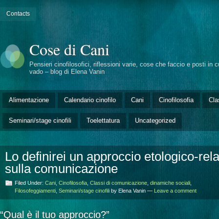
Contacts
Cose di Cani
Pensieri cinofilosofici, riflessioni varie, cose che faccio e posti in c
vado – blog di Elena Vanin
Alimentazione
Calendario cinofilo
Cani
Cinofilosofia
Cla
Seminari/stage cinofili
Toelettatura
Uncategorized
Lo definirei un approccio etologico-rel
sulla comunicazione
Filed Under:
Cani
,
Cinofilosofia
,
Classi di comunicazione
,
dinamiche sociali
,
Filosofeggiamenti
,
Seminari/stage cinofili
by Elena Vanin —
Leave a comment
“Qual è il tuo approccio?”