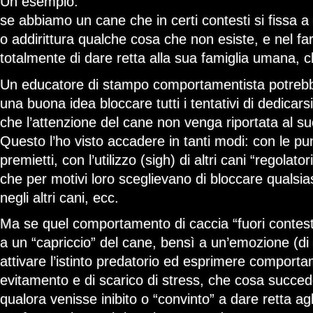
Un esempio:
se abbiamo un cane che in certi contesti si fissa a 
o addirittura qualche cosa che non esiste, e nel fa
totalmente di dare retta alla sua famiglia umana, 
Un educatore di stampo comportamentista potreb
una buona idea bloccare tutti i tentativi di dedicarsi
che l’attenzione del cane non venga riportata al 
Questo l’ho visto accadere in tanti modi: con le pun
premietti, con l’utilizzo (sigh) di altri cani “regola
che per motivi loro sceglievano di bloccare qualsias
negli altri cani, ecc.
Ma se quel comportamento di caccia “fuori contes
a un “capriccio” del cane, bensì a un’emozione (di d
attivare l’istinto predatorio ed esprimere comportame
evitamento e di scarico di stress, che cosa succed
qualora venisse inibito o “convinto” a dare retta ag