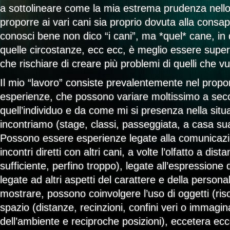
a sottolineare come la mia estrema prudenza nello
proporre ai vari cani sia proprio dovuta alla cons
conosci bene non dico “i cani”, ma *quel* cane, in q
quelle circostanze, ecc ecc, è meglio essere super 
che rischiare di creare più problemi di quelli che vu
Il mio “lavoro” consiste prevalentemente nel propo
esperienze, che possono variare moltissimo a seco
quell’individuo e da come mi si presenza nella situa
incontriamo (stage, classi, passeggiata, a casa sua
Possono essere esperienze legate alla comunicaz
incontri diretti con altri cani, a volte l’olfatto a dis
sufficiente, perfino troppo), legate all’espressione 
legate ad altri aspetti del carattere e della person
mostrare, possono coinvolgere l’uso di oggetti (riso
spazio (distanze, recinzioni, confini veri o immagin
dell’ambiente e reciproche posizioni), eccetera ecc