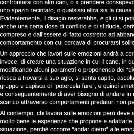
confrontarsi con altri cani, o a prendere consapevo
uno spazio recintato, o qualsiasi altra sia la causa
Evidentemente, il disagio resterebbe, e gli ci si 
anche una certa dose di conflitto e di sfiducia, der
compreso e dall’essere di fatto costretto ad abba
comportamento con cui cercava di procurarsi solli
Un approccio che lavori sulle emozioni andrà a ce
invece, di creare una situazione in cui il cane, in q
modificando alcuni parametri o proponendo dei “dive
riesca a trovarsi a suo agio, si senta capito, ascolt
gruppo e capisca di “potercela fare”, e quindi smet
e conseguentemente di aver bisogno di andare in 
scarico attraverso comportamenti predatori non per
Al contempo, chi lavora sulle emozioni però deve
molto bene le esperienze che propone e adattarle 
situazione, perché occorre “andar dietro” alle emo